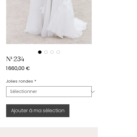
N°234
Prix
1 660,00 €
Jolies rondes
*
Ajouter à ma sélection