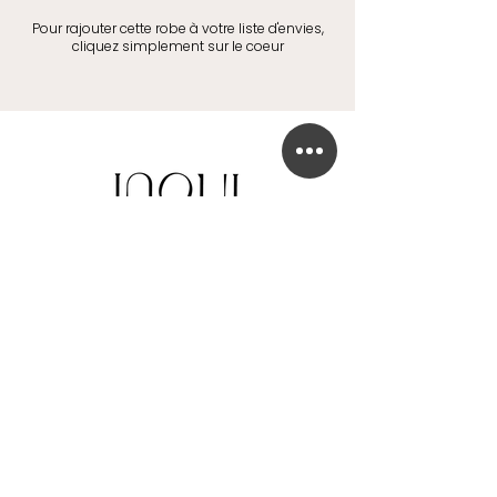
Pour rajouter cette robe à votre liste d'envies,
cliquez simplement sur le coeur
BOUTIQUE DE ROBE DE MARIÉE
41 Chaussée de Tubize
1420 Braine-l'Alleud
info@in-oui.be
02/385 24 12
FAQ