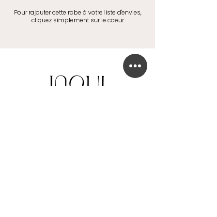
Pour rajouter cette robe à votre liste d'envies,
cliquez simplement sur le coeur
BOUTIQUE DE ROBE DE MARIÉE
41 Chaussée de Tubize
1420 Braine-l'Alleud
info@in-oui.be
02/385 24 12
FAQ