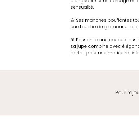
plongeant sur un corsage en tul
sensualité.
🌸 Ses manches bouffantes tou
une touche de glamour et d'ori
🌸 Passant d'une coupe classi
sa jupe combine avec élégance
parfait pour une mariée raffin
Pour rajou