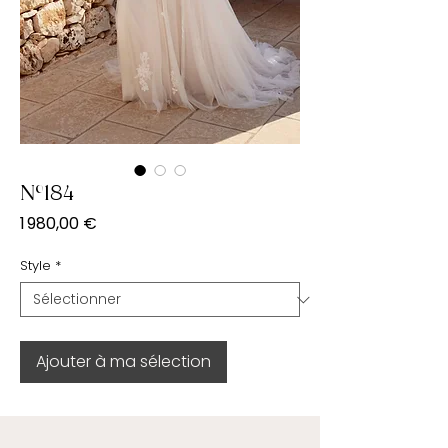
N°184
Prix
1 980,00 €
Style
*
Ajouter à ma sélection