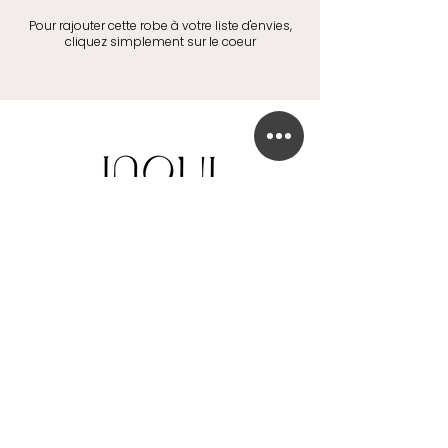
Pour rajouter cette robe à votre liste d'envies,
cliquez simplement sur le coeur
BOUTIQUE DE ROBE DE MARIÉE
41 Chaussée de Tubize
1420 Braine-l'Alleud
info@in-oui.be
02/385 24 12
FAQ