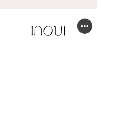
BOUTIQUE DE ROBE DE MARIÉE
41 Chaussée de Tubize
1420 Braine-l'Alleud
info@in-oui.be
02/385 24 12
FAQ
Mentions légales
Confidentialité