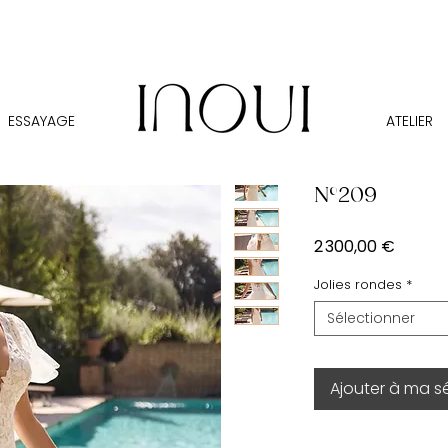
ESSAYAGE
ATELIER
N°209
Prix
2 300,00 €
Jolies rondes
*
Sélectionner
Ajouter à ma s