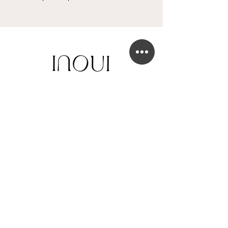
BOUTIQUE DE ROBE DE MARIÉE
41 Chaussée de Tubize
1420 Braine-l'Alleud
info@in-oui.be
02/385 24 12
FAQ
Mentions légales
Confidentialité