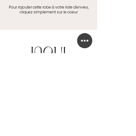
Pour rajouter cette robe à votre liste d'envies,
cliquez simplement sur le coeur
BOUTIQUE DE ROBE DE MARIÉE
41 Chaussée de Tubize
1420 Braine-l'Alleud
info@in-oui.be
02/385 24 12
FAQ