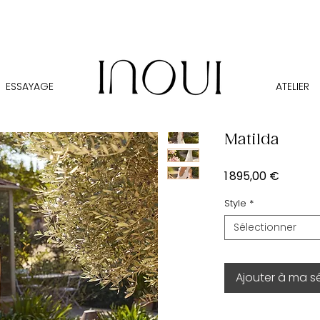
ESSAYAGE
ATELIER
Matilda
Prix
1 895,00 €
Style
*
Sélectionner
Ajouter à ma s