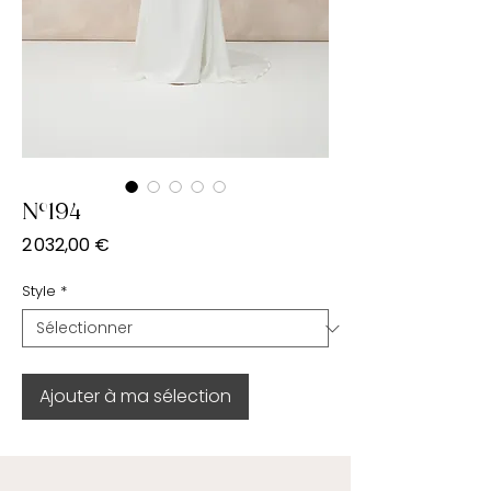
N°194
Prix
2 032,00 €
Style
*
Ajouter à ma sélection