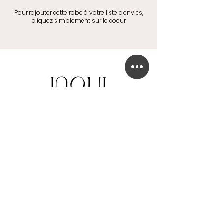
Pour rajouter cette robe à votre liste d'envies,
cliquez simplement sur le coeur
BOUTIQUE DE ROBE DE MARIÉE
41 Chaussée de Tubize
1420 Braine-l'Alleud
info@in-oui.be
02/385 24 12
FAQ