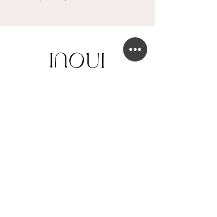
BOUTIQUE DE ROBE DE MARIÉE
41 Chaussée de Tubize
1420 Braine-l'Alleud
info@in-oui.be
02/385 24 12
FAQ
Mentions légales
Confidentialité