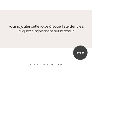
Pour rajouter cette robe à votre liste d'envies,
cliquez simplement sur le coeur
BOUTIQUE DE ROBE DE MARIÉE
41 Chaussée de Tubize
1420 Braine-l'Alleud
info@in-oui.be
02/385 24 12