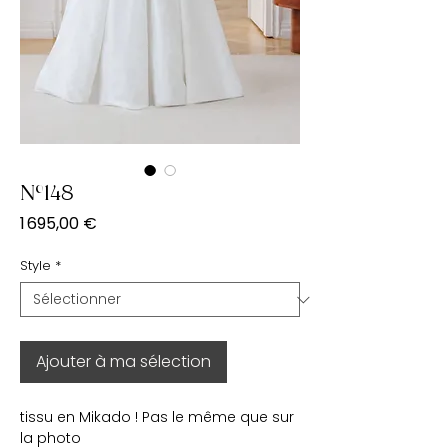
N°148
Prix
1 695,00 €
Style
*
Ajouter à ma sélection
tissu en Mikado ! Pas le même que sur
la photo