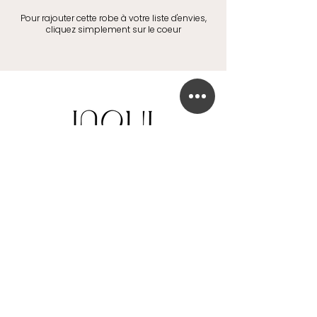
Pour rajouter cette robe à votre liste d'envies,
cliquez simplement sur le coeur
BOUTIQUE DE ROBE DE MARIÉE
41 Chaussée de Tubize
1420 Braine-l'Alleud
info@in-oui.be
02/385 24 12
FAQ