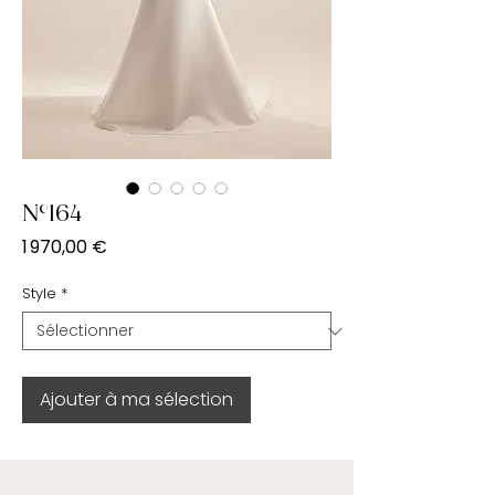
N°164
Prix
1 970,00 €
Style
*
Ajouter à ma sélection