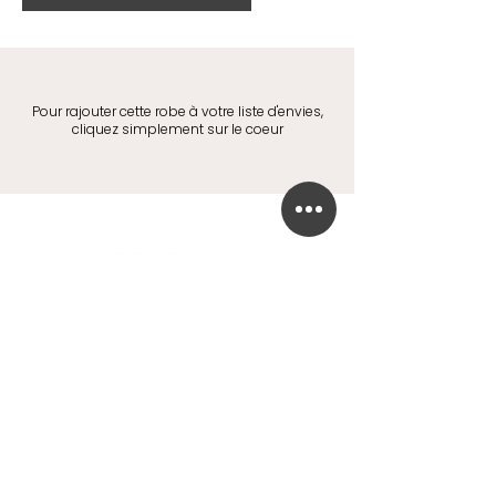
Pour rajouter cette robe à votre liste d'envies,
cliquez simplement sur le coeur
BOUTIQUE DE ROBE DE MARIÉE
41 Chaussée de Tubize
1420 Braine-l'Alleud
info@in-oui.be
02/385 24 12