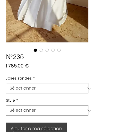
N°235
Prix
1 785,00 €
Jolies rondes
*
Style
*
Ajouter à ma sélection