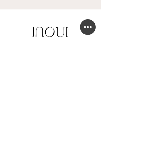
BOUTIQUE DE ROBE DE MARIÉE
41 Chaussée de Tubize
1420 Braine-l'Alleud
info@in-oui.be
02/385 24 12
FAQ
Mentions légales
Confidentialité