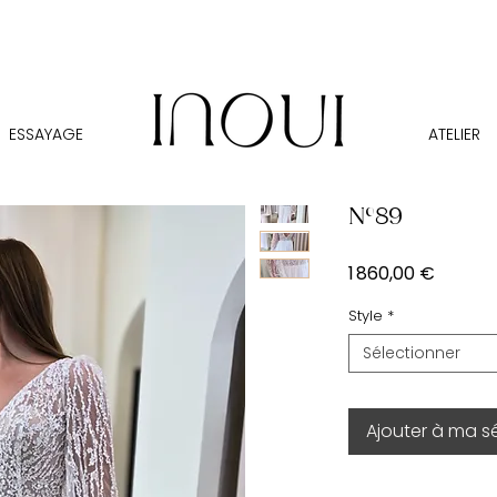
ESSAYAGE
ATELIER
N°89
Prix
1 860,00 €
Style
*
Sélectionner
Ajouter à ma s