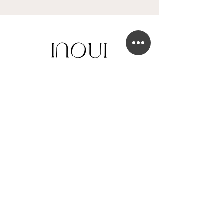
BOUTIQUE DE ROBE DE MARIÉE
41 Chaussée de Tubize
1420 Braine-l'Alleud
info@in-oui.be
02/385 24 12
FAQ
Mentions légales
Confidentialité