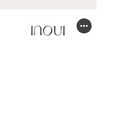
BOUTIQUE DE ROBE DE MARIÉE
41 Chaussée de Tubize
1420 Braine-l'Alleud
info@in-oui.be
02/385 24 12
FAQ
Mentions légales
Confidentialité