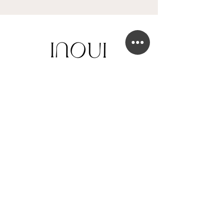
BOUTIQUE DE ROBE DE MARIÉE
41 Chaussée de Tubize
1420 Braine-l'Alleud
info@in-oui.be
02/385 24 12
FAQ
Mentions légales
Confidentialité