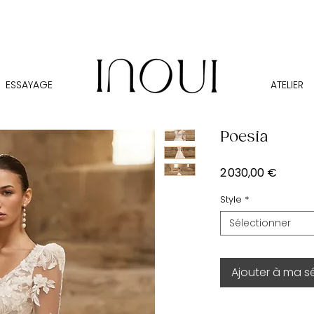
ESSAYAGE
ATELIER
Poesia
Prix
2 030,00 €
Style
*
Sélectionner
Ajouter à ma s