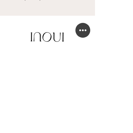
BOUTIQUE DE ROBE DE MARIÉE
41 Chaussée de Tubize
1420 Braine-l'Alleud
info@in-oui.be
02/385 24 12
FAQ
Mentions légales
Confidentialité