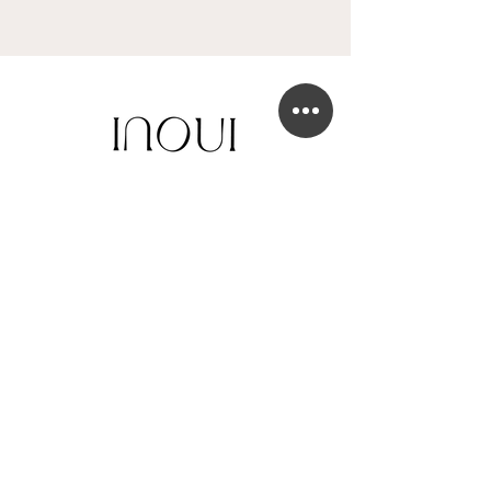
BOUTIQUE DE ROBE DE MARIÉE
41 Chaussée de Tubize
1420 Braine-l'Alleud
info@in-oui.be
02/385 24 12
FAQ
Mentions légales
Confidentialité