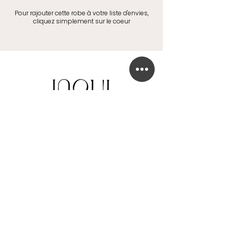
Pour rajouter cette robe à votre liste d'envies,
cliquez simplement sur le coeur
BOUTIQUE DE ROBE DE MARIÉE
41 Chaussée de Tubize
1420 Braine-l'Alleud
info@in-oui.be
02/385 24 12
FAQ