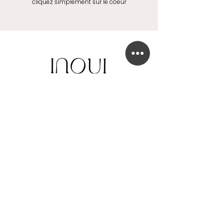
cliquez simplement sur le coeur
BOUTIQUE DE ROBE DE MARIÉE
41 Chaussée de Tubize
1420 Braine-l'Alleud
info@in-oui.be
02/385 24 12
FAQ
Mentions légales