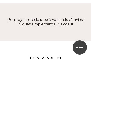
Pour rajouter cette robe à votre liste d'envies,
cliquez simplement sur le coeur
BOUTIQUE DE ROBE DE MARIÉE
41 Chaussée de Tubize
1420 Braine-l'Alleud
info@in-oui.be
02/385 24 12